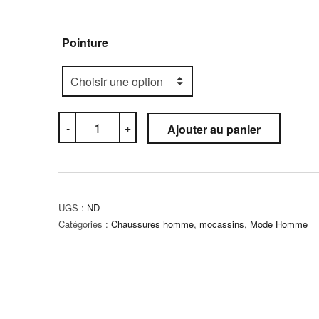
Pointure
quantité
-
+
Ajouter au panier
de
Mocassin
Orthopédique
(C5M)
UGS :
ND
Catégories :
Chaussures homme
,
mocassins
,
Mode Homme