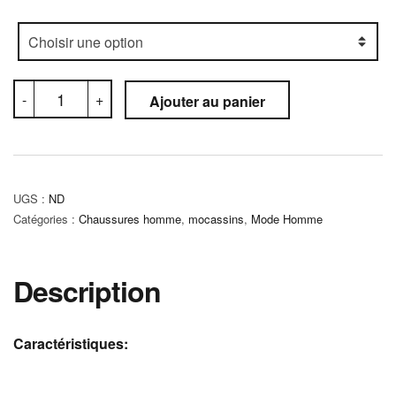
quantité
-
+
Ajouter au panier
de
Mocassin
Orthopédique
(C5M)
UGS :
ND
Catégories :
Chaussures homme
,
mocassins
,
Mode Homme
Description
Caractéristiques: