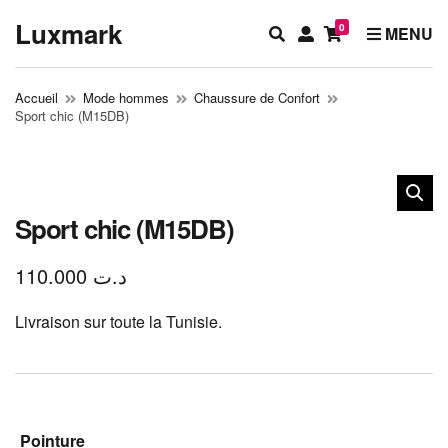
Luxmark
0
E
M
MENU
x
y
p
a
Accueil
Mode hommes
Chaussure de Confort
a
c
Sport chic (M15DB)
n
c
d
o
s
u
e
n
a
t
Sport chic (M15DB)
r
c
110.000
د.ت
h
f
Livraison sur toute la Tunisie.
o
r
m
Pointure