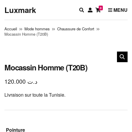
Luxmark
0
E
M
MENU
x
y
p
a
Accueil
Mode hommes
Chaussure de Confort
a
c
Mocassin Homme (T20B)
n
c
d
o
s
u
e
n
a
t
Mocassin Homme (T20B)
r
c
120.000
د.ت
h
f
Livraison sur toute la Tunisie.
o
r
m
Pointure