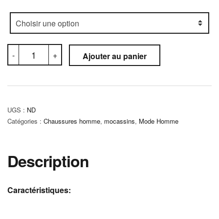
quantité
-
+
Ajouter au panier
de
Mocassin
Orthopédique
(C5M)
UGS :
ND
Catégories :
Chaussures homme
,
mocassins
,
Mode Homme
Description
Caractéristiques: