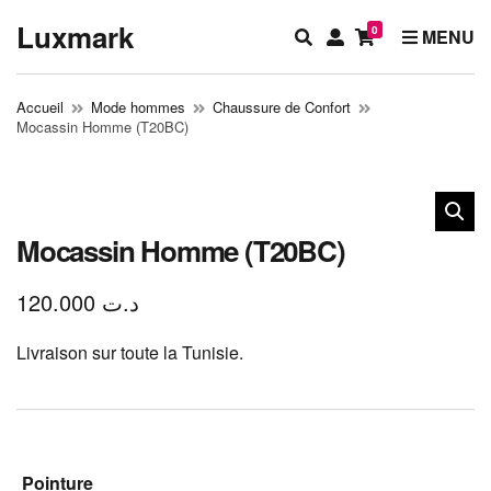
Luxmark
0
E
M
MENU
x
y
p
a
Accueil
Mode hommes
Chaussure de Confort
a
c
Mocassin Homme (T20BC)
n
c
d
o
s
u
e
n
a
t
Mocassin Homme (T20BC)
r
c
120.000
د.ت
h
f
Livraison sur toute la Tunisie.
o
r
m
Pointure