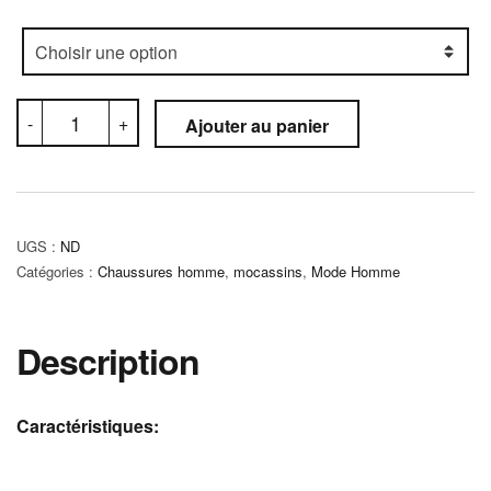
quantité
-
+
Ajouter au panier
de
Mocassin
Orthopédique
(C5M)
UGS :
ND
Catégories :
Chaussures homme
,
mocassins
,
Mode Homme
Description
Caractéristiques: