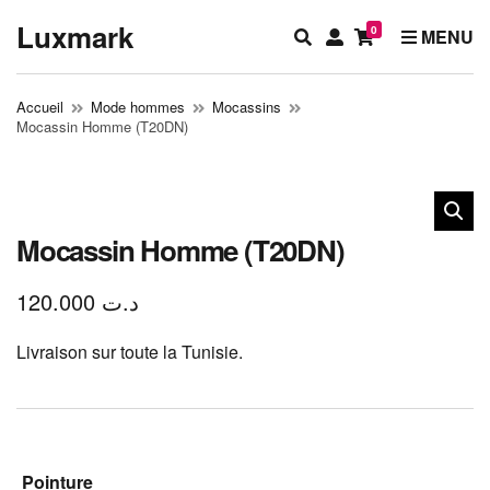
Luxmark
0
E
M
MENU
x
y
p
a
Accueil
Mode hommes
Mocassins
a
c
Mocassin Homme (T20DN)
n
c
d
o
s
u
e
n
a
t
Mocassin Homme (T20DN)
r
c
120.000
د.ت
h
f
Livraison sur toute la Tunisie.
o
r
m
Pointure