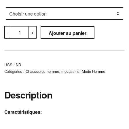
quantité
-
+
Ajouter au panier
de
Mocassin
Orthopédique
(C5M)
UGS :
ND
Catégories :
Chaussures homme
,
mocassins
,
Mode Homme
Description
Caractéristiques: