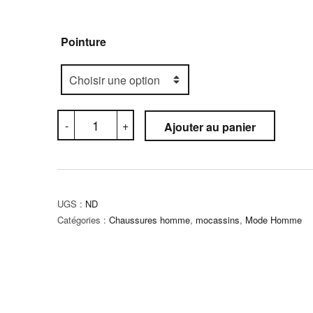
Pointure
quantité
-
+
Ajouter au panier
de
Mocassin
Orthopédique
(C5M)
UGS :
ND
Catégories :
Chaussures homme
,
mocassins
,
Mode Homme