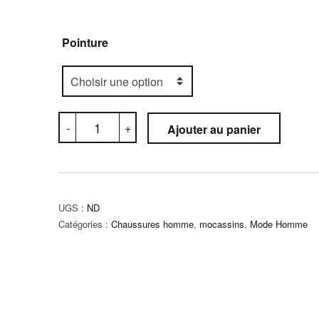
Pointure
quantité
-
+
Ajouter au panier
de
Mocassin
Orthopédique
(C5M)
UGS :
ND
Catégories :
Chaussures homme
,
mocassins
,
Mode Homme