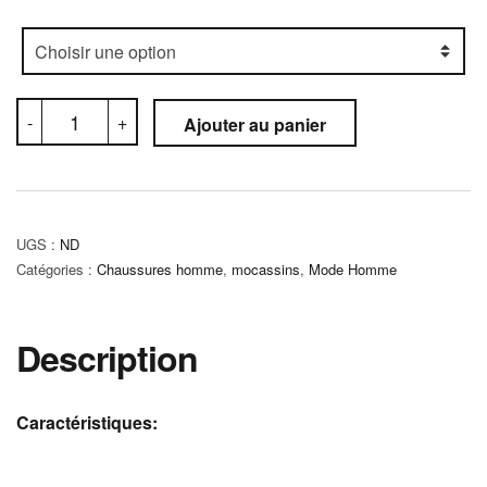
quantité
-
+
Ajouter au panier
de
Mocassin
Orthopédique
(C5M)
UGS :
ND
Catégories :
Chaussures homme
,
mocassins
,
Mode Homme
Description
Caractéristiques: