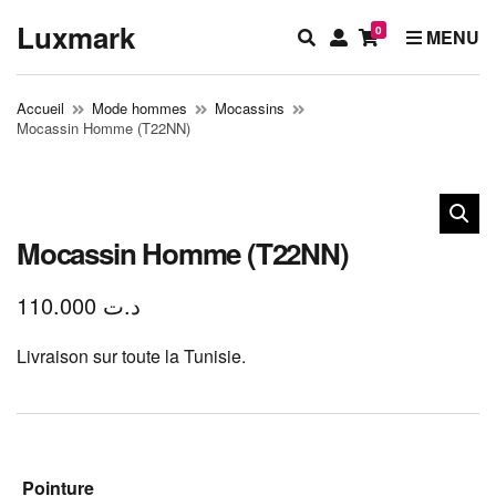
Luxmark
0
E
M
MENU
x
y
p
a
Accueil
Mode hommes
Mocassins
a
c
Mocassin Homme (T22NN)
n
c
d
o
s
u
e
n
a
t
Mocassin Homme (T22NN)
r
c
110.000
د.ت
h
f
Livraison sur toute la Tunisie.
o
r
m
Pointure