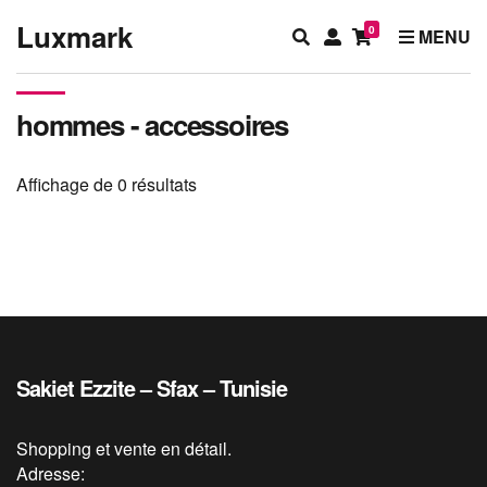
Accueil
Boutique
Luxmark
0
E
M
MENU
x
y
p
a
a
c
hommes - accessoires
n
c
d
o
Affichage de 0 résultats
s
u
e
n
a
t
r
c
h
f
o
Sakiet Ezzite – Sfax – Tunisie
r
m
Shopping et vente en détail.
Adresse: