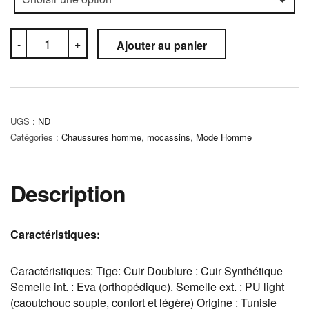
quantité
-
+
Ajouter au panier
de
Mocassin
Orthopédique
(C5M)
UGS :
ND
Catégories :
Chaussures homme
,
mocassins
,
Mode Homme
Description
Caractéristiques:
Caractéristiques: Tige: Cuir Doublure : Cuir Synthétique
Semelle int. : Eva (orthopédique). Semelle ext. : PU light
(caoutchouc souple, confort et légère) Origine : Tunisie